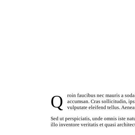
Qroin faucibus nec mauris a sodales, sed elementum mi tincidunt. Sed eget viverra egestas nisi in consequat. Fusce sodales augue a
accumsan. Cras sollicitudin, ip
vulputate eleifend tellus. Aenean
Sed ut perspiciatis, unde omnis iste n
illo inventore veritatis et quasi archite